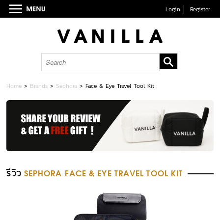
Login
Register
Home
>
Brands
>
Sephora
>
Face & Eye Travel Tool Kit
รีวิว
SEPHORA FACE & EYE TRAVEL TOOL KIT