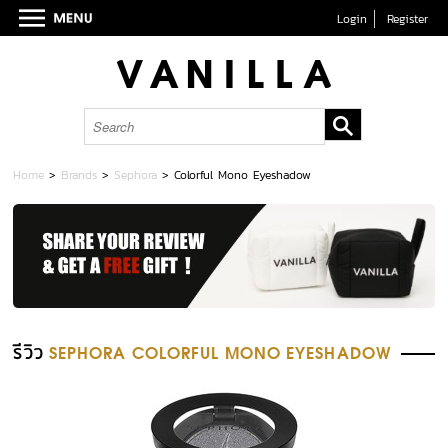
Login
Register
Home
>
Brands
>
Sephora
>
Colorful Mono Eyeshadow
รีวิว
SEPHORA COLORFUL MONO EYESHADOW