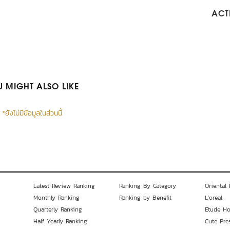
ACTI
 MIGHT ALSO LIKE
*ยังไม่มีข้อมูลในส่วนนี้
Latest Review Ranking
Ranking By Category
Oriental 
Monthly Ranking
Ranking by Benefit
L'oreal
Quarterly Ranking
Etude H
Half Yearly Ranking
Cute Pre