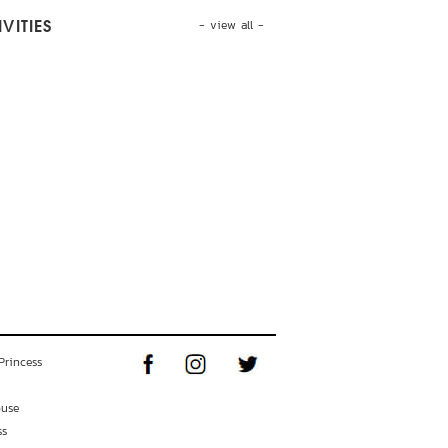
- view all -
VITIES
Princess
ouse
ss