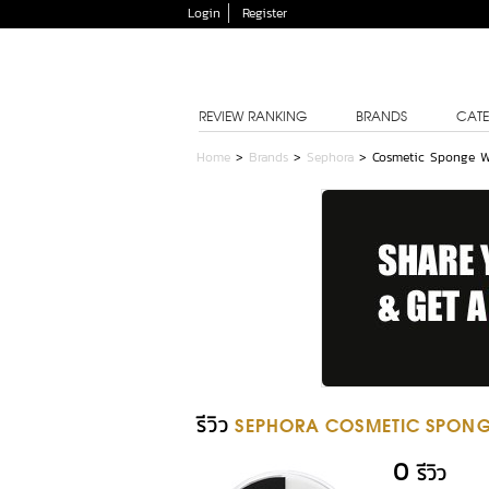
Login
Register
REVIEW RANKING
BRANDS
CATE
Home
>
Brands
>
Sephora
>
Cosmetic Sponge W
รีวิว
SEPHORA COSMETIC SPONG
0
รีวิว