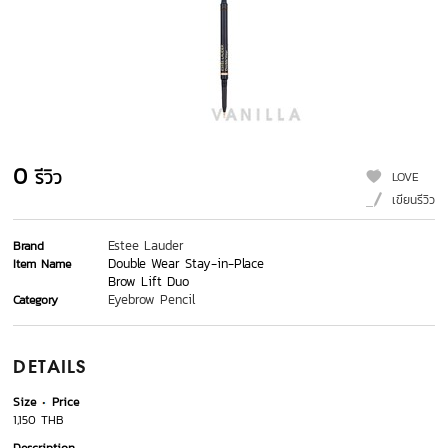
0
รีวิว
LOVE
เขียนรีวิว
Estee Lauder
Brand
Double Wear Stay-in-Place
Item Name
Brow Lift Duo
Eyebrow Pencil
Category
DETAILS
Size
Price
1,150 THB