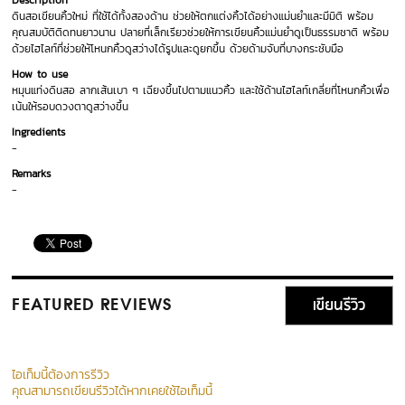
Description
ดินสอเขียนคิ้วใหม่ ที่ใช้ได้ทั้งสองด้าน ช่วยให้ตกแต่งคิ้วได้อย่างแม่นยำและมีมิติ พร้อม
คุณสมบัติติดทนยาวนาน ปลายที่เล็กเรียวช่วยให้การเขียนคิ้วแม่นยำดูเป็นธรรมชาติ พร้อม
ด้วยไฮไลท์ที่ช่วยให้โหนกคิ้วดูสว่างได้รูปและดูยกขึ้น ด้วยด้ามจับที่บางกระชับมือ
How to use
หมุนแท่งดินสอ ลากเส้นเบา ๆ เฉียงขึ้นไปตามแนวคิ้ว และใช้ด้านไฮไลท์เกลี่ยที่โหนกคิ้วเพื่อ
เน้นให้รอบดวงตาดูสว่างขึ้น
Ingredients
-
Remarks
-
เขียนรีวิว
FEATURED REVIEWS
ไอเท็มนี้ต้องการรีวิว
คุณสามารถเขียนรีวิวได้หากเคยใช้ไอเท็มนี้