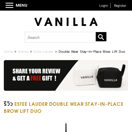
Login
Register
Home
>
Brands
>
Estee Lauder
>
Double Wear Stay-in-Place Brow Lift Duo
รีวิว
ESTEE LAUDER DOUBLE WEAR STAY-IN-PLACE
BROW LIFT DUO