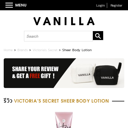
Login
Register
Home
>
Brands
>
Victoria's Secret
>
Sheer Body Lotion
รีวิว
VICTORIA'S SECRET SHEER BODY LOTION