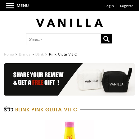
Login
Register
Home
>
Brands
>
Blink
>
Pink Gluta Vit C
รีวิว
BLINK PINK GLUTA VIT C