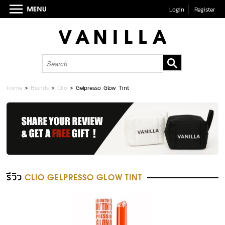
Login
Register
Home
>
Brands
>
Clio
>
Gelpresso Glow Tint
รีวิว
CLIO GELPRESSO GLOW TINT