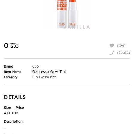
0
รีวิว
LOVE
เขียนรีวิว
Clio
Brand
Gelpresso Glow Tint
Item Name
Lip Gloss/Tint
Category
DETAILS
Size
Price
499 THB
Description
-