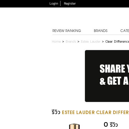
Login
Register
REVIEW RANKING
BRANDS
CATE
Home
>
Brands
>
Estee Lauder
>
Clear Differen
รีวิว
ESTEE LAUDER CLEAR DIFF
0
รีวิว