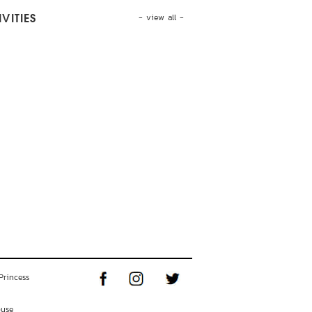
- view all -
VITIES
Princess
ouse