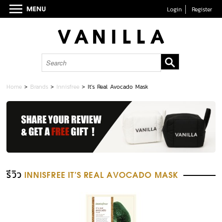
Login
Register
Home
>
Brands
>
Innisfree
>
It's Real Avocado Mask
รีวิว
INNISFREE IT'S REAL AVOCADO MASK