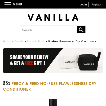
Login
Register
Home
>
Brands
>
Percy & Reed
>
No-Fuss Flawlessness Dry Conditioner
รีวิว
PERCY & REED NO-FUSS FLAWLESSNESS DRY
CONDITIONER