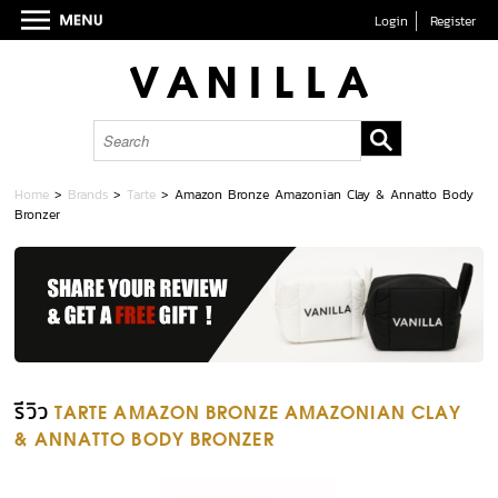
Login
Register
Home
>
Brands
>
Tarte
>
Amazon Bronze Amazonian Clay & Annatto Body
Bronzer
รีวิว
TARTE AMAZON BRONZE AMAZONIAN CLAY
& ANNATTO BODY BRONZER