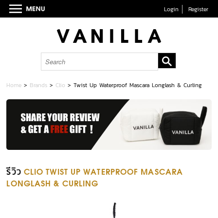
Login
Register
Home
>
Brands
>
Clio
>
Twist Up Waterproof Mascara Longlash & Curling
รีวิว
CLIO TWIST UP WATERPROOF MASCARA
LONGLASH & CURLING