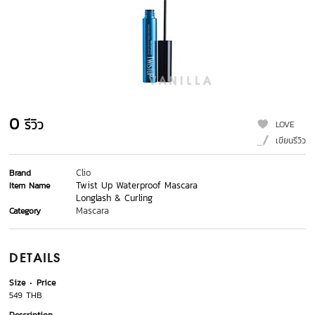
0
รีวิว
LOVE
เขียนรีวิว
Clio
Brand
Twist Up Waterproof Mascara
Item Name
Longlash & Curling
Mascara
Category
DETAILS
Size
Price
549 THB