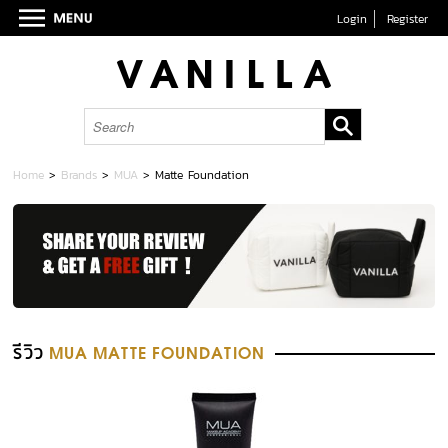
Login
Register
Home
>
Brands
>
MUA
>
Matte Foundation
รีวิว
MUA MATTE FOUNDATION