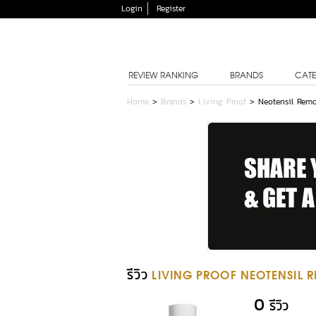
Login
Register
REVIEW RANKING
BRANDS
CATE
Home
>
Brands
>
Living Proof
>
Neotensil Remo
รีวิว
LIVING PROOF NEOTENSIL 
0
รีวิว