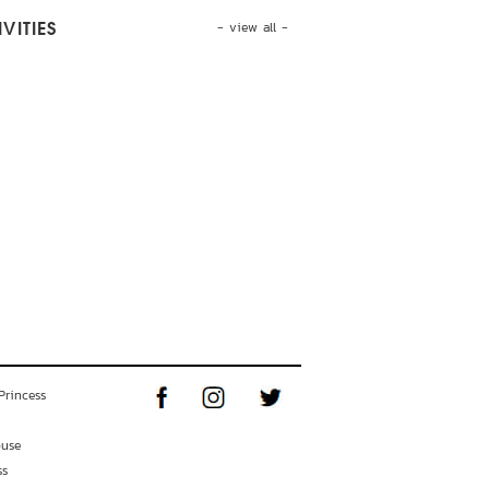
- view all -
VITIES
Princess
ouse
ss