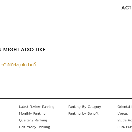
ACTI
 MIGHT ALSO LIKE
*ยังไม่มีข้อมูลในส่วนนี้
Latest Review Ranking
Ranking By Category
Oriental 
Monthly Ranking
Ranking by Benefit
L'oreal
Quarterly Ranking
Etude H
Half Yearly Ranking
Cute Pre