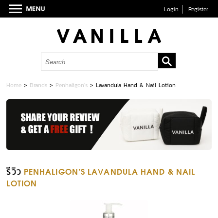
Login
Register
Home
>
Brands
>
Penhaligon's
>
Lavandula Hand & Nail Lotion
รีวิว
PENHALIGON'S LAVANDULA HAND & NAIL
LOTION