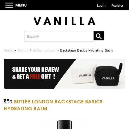
Login
Register
Home
>
Brands
>
Butter London
>
Backstage Basics Hydrating Balm
รีวิว
BUTTER LONDON BACKSTAGE BASICS
HYDRATING BALM