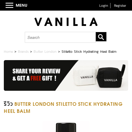
Login
Register
Home
>
Brands
>
Butter London
>
Stiletto Stick Hydrating Heel Balm
รีวิว
BUTTER LONDON STILETTO STICK HYDRATING
HEEL BALM