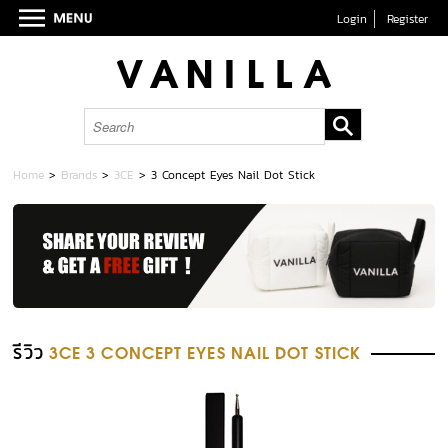
Login
Register
Home
>
Brands
>
3CE
>
3 Concept Eyes Nail Dot Stick
รีวิว
3CE 3 CONCEPT EYES NAIL DOT STICK