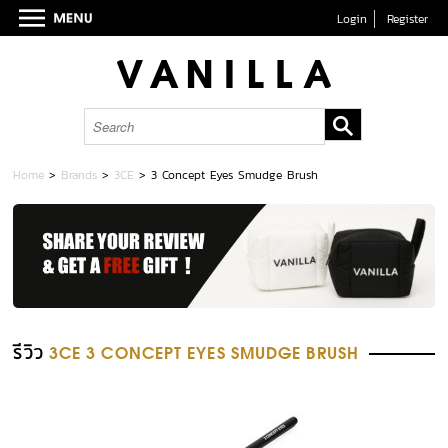
Login
Register
Home
>
Brands
>
3CE
>
3 Concept Eyes Smudge Brush
รีวิว
3CE 3 CONCEPT EYES SMUDGE BRUSH