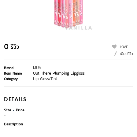
0
รีวิว
LOVE
เขียนรีวิว
MUA
Brand
Out There Plumping Lipgloss
Item Name
Lip Gloss/Tint
Category
DETAILS
Size
Price
-
Description
-