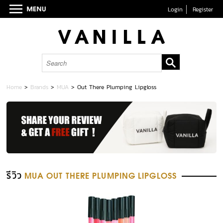
Login
Register
Home
>
Brands
>
MUA
>
Out There Plumping Lipgloss
รีวิว
MUA OUT THERE PLUMPING LIPGLOSS