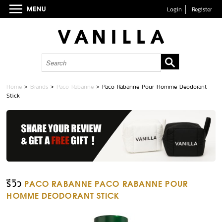
Login
Register
Home
>
Brands
>
Paco Rabanne
>
Paco Rabanne Pour Homme Deodorant
Stick
รีวิว
PACO RABANNE PACO RABANNE POUR
HOMME DEODORANT STICK