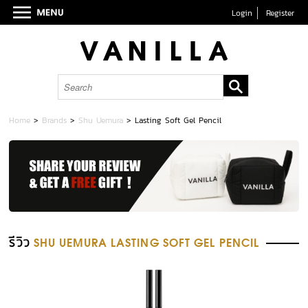
Login
Register
Home
>
Brands
>
Shu Uemura
>
Lasting Soft Gel Pencil
รีวิว
SHU UEMURA LASTING SOFT GEL PENCIL