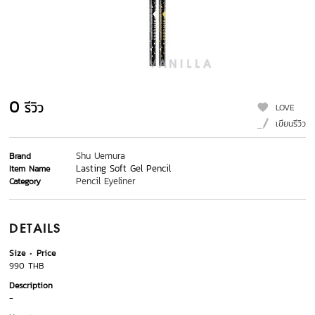
0
รีวิว
LOVE
เขียนรีวิว
Shu Uemura
Brand
Lasting Soft Gel Pencil
Item Name
Pencil Eyeliner
Category
DETAILS
Size
Price
990 THB
Description
-