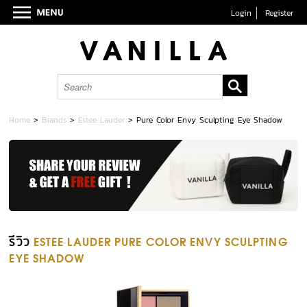
Login
Register
Home
>
Brands
>
Estee Lauder
>
Pure Color Envy Sculpting Eye Shadow
รีวิว
ESTEE LAUDER PURE COLOR ENVY SCULPTING
EYE SHADOW