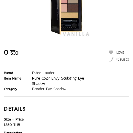
0
รีวิว
LOVE
เขียนรีวิว
Estee Lauder
Brand
Pure Color Envy Sculpting Eye
Item Name
Shadow
Powder Eye Shadow
Category
DETAILS
Size
Price
1,850 THB