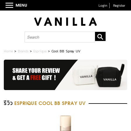
Login
Register
Home
>
Brands
>
Esprique
>
Cool BB Spray UV
รีวิว
ESPRIQUE COOL BB SPRAY UV