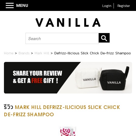
Login
Register
Home
>
Brands
>
Mark Hill
>
Defrizz-Ilicious Slick Chick De-frizz Shampoo
รีวิว
MARK HILL DEFRIZZ-ILICIOUS SLICK CHICK
DE-FRIZZ SHAMPOO