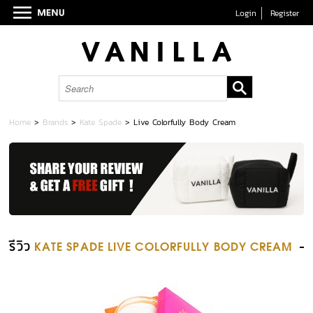
Login
Register
Home
>
Brands
>
Kate Spade
>
Live Colorfully Body Cream
รีวิว
KATE SPADE LIVE COLORFULLY BODY CREAM