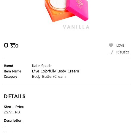
0
รีวิว
LOVE
เขียนรีวิว
Kate Spade
Brand
Live Colorfully Body Cream
Item Name
Body Butter/Cream
Category
DETAILS
Size
Price
2,577 THB
Description
-