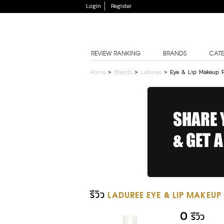
Login
Register
REVIEW RANKING
BRANDS
CATE
Home
>
Brands
>
Laduree
>
Eye & Lip Makeup 
รีวิว
LADUREE EYE & LIP MAKEU
0
รีวิว