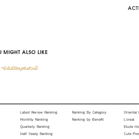
ACTI
 MIGHT ALSO LIKE
*ยังไม่มีข้อมูลในส่วนนี้
Latest Review Ranking
Ranking By Category
Oriental 
Monthly Ranking
Ranking by Benefit
L'oreal
Quarterly Ranking
Etude H
Half Yearly Ranking
Cute Pre