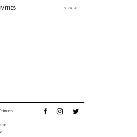
- view all -
VITIES
Princess
ouse
ss