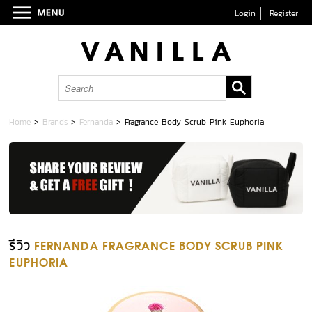
Login
Register
Home
>
Brands
>
Fernanda
>
Fragrance Body Scrub Pink Euphoria
รีวิว
FERNANDA FRAGRANCE BODY SCRUB PINK
EUPHORIA