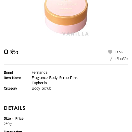
0
รีวิว
LOVE
เขียนรีวิว
Fernanda
Brand
Fragrance Body Scrub Pink
Item Name
Euphoria
Body Scrub
Category
DETAILS
Size
Price
250g