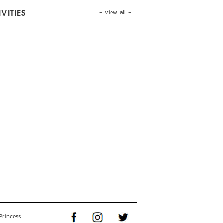
- view all -
VITIES
Princess