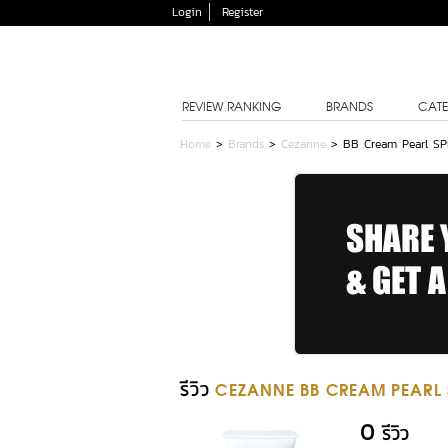
Login
Register
REVIEW RANKING
BRANDS
CATE
Home
>
Brands
>
Cezanne
>
BB Cream Pearl SP
รีวิว
CEZANNE BB CREAM PEARL 
0
รีวิว