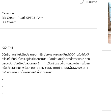
เขียนรีวิว
Cezanne
BB Cream Pearl SPF23 PA++
BB Cream
420 THB
บีบีครีม สูตรใหม่เพิ่มประกายมุก 4สี ช่วยกระจายแสงให้หน้ามีมิติ ปรับสีผิวให้
สว่างขึ้นทันที ให้ความรู้สึกแห้งสบายผิว เนื้อเนียนละเอียดเกลี่ยง่ายและติดทน
ตลอดวัน ด้วยฟังชั่นส่วนผสม 5 in 1 เป็นครีมรองพื้น เบสเมคอัพ เซรั่มและ
ครีมบำรุงผิวหน้า พร้อมปกป้อง ผิวจากแสงแดดด้วย เอสพีเอฟ23/พีเอ++
ทำให้การแต่งหน้านั้นง่ายดายในขั้นตอนเดียว
-
-
-