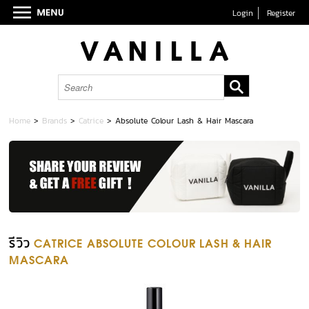
Login
Register
Home
>
Brands
>
Catrice
>
Absolute Colour Lash & Hair Mascara
รีวิว
CATRICE ABSOLUTE COLOUR LASH & HAIR
MASCARA