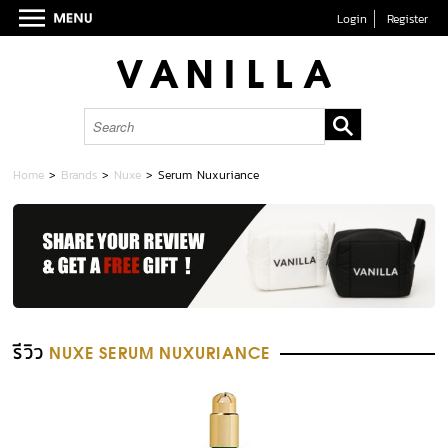
Login
Register
Home
>
Brands
>
Nuxe
>
Serum Nuxuriance
รีวิว
NUXE SERUM NUXURIANCE