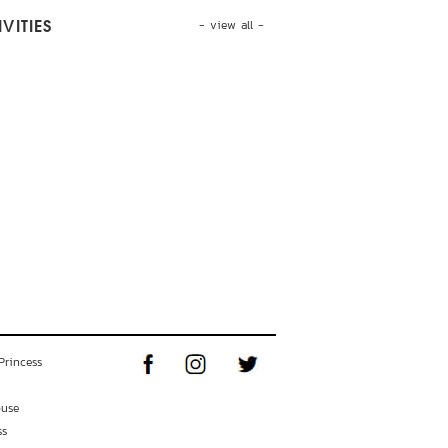
- view all -
VITIES
Princess
ouse
ss