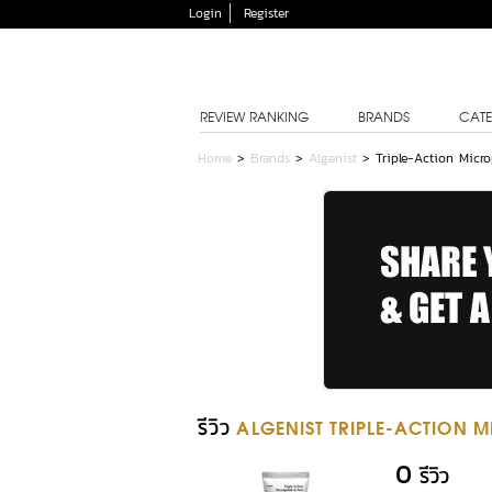
Login
Register
REVIEW RANKING
BRANDS
CATE
Home
>
Brands
>
Algenist
>
Triple-Action Micro
รีวิว
ALGENIST TRIPLE-ACTION M
0
รีวิว