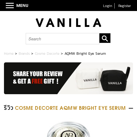
Login
Register
Home
>
Brands
>
Cosme Decorte
>
AQMW Bright Eye Serum
รีวิว
COSME DECORTE AQMW BRIGHT EYE SERUM