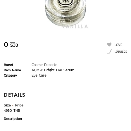
0
รีวิว
LOVE
เขียนรีวิว
Cosme Decorte
Brand
AQMW Bright Eye Serum
Item Name
Eye Care
Category
DETAILS
Size
Price
4,950 THB
Description
-