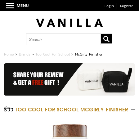
Login
Register
Home
>
Brands
>
Too Cool For School
>
McGirly Finisher
รีวิว
TOO COOL FOR SCHOOL MCGIRLY FINISHER