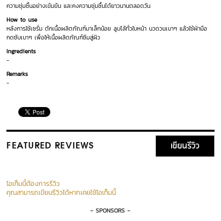
ความชุ่มชื้นอย่างเข้มข้น และคงความชุ่มชื้นได้ยาวนานตลอดวัน
How to use
หลังการใช้เซรั่ม ตักเนื้อผลิตภัณฑ์มาเล็กน้อย ลูบไล้ทั่วใบหน้า นวดวนเบาๆ แล้วใช้ฝ่ามือ
กดซับเบาๆ เพื่อให้เนื้อผลิตภัณฑ์ซึมสู่ผิว
Ingredients
-
Remarks
-
เขียนรีวิว
FEATURED REVIEWS
ไอเท็มนี้ต้องการรีวิว
คุณสามารถเขียนรีวิวได้หากเคยใช้ไอเท็มนี้
- SPONSORS -