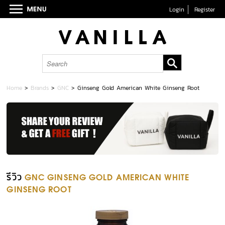
Login
Register
Home
>
Brands
>
GNC
>
Ginseng Gold American White Ginseng Root
รีวิว
GNC GINSENG GOLD AMERICAN WHITE
GINSENG ROOT