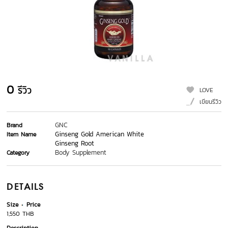
0
รีวิว
LOVE
เขียนรีวิว
GNC
Brand
Ginseng Gold American White
Item Name
Ginseng Root
Body Supplement
Category
DETAILS
Size
Price
1,550 THB