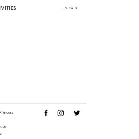
- view all -
VITIES
Princess
ouse
ss