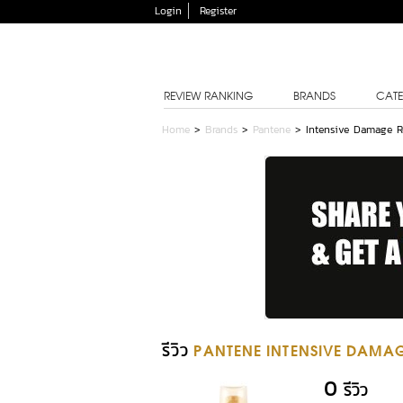
Login
Register
REVIEW RANKING
BRANDS
CATE
Home
>
Brands
>
Pantene
>
Intensive Damage R
รีวิว
PANTENE INTENSIVE DAMAGE
0
รีวิว