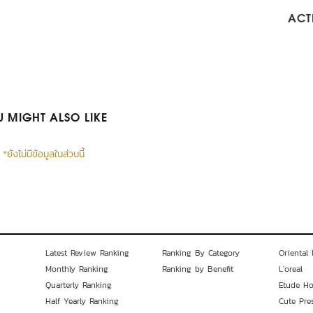
ACTI
 MIGHT ALSO LIKE
*ยังไม่มีข้อมูลในส่วนนี้
Latest Review Ranking
Ranking By Category
Oriental 
Monthly Ranking
Ranking by Benefit
L'oreal
Quarterly Ranking
Etude H
Half Yearly Ranking
Cute Pre