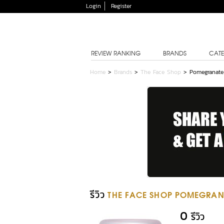
Login
Register
REVIEW RANKING
BRANDS
CATE
Home
>
Brands
>
The Face Shop
>
Pomegranate
รีวิว
THE FACE SHOP POMEGRAN
0
รีวิว