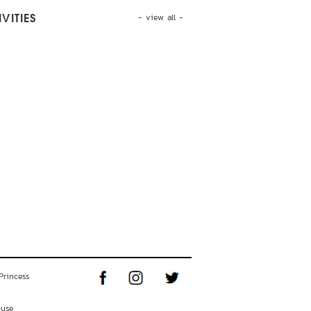
- view all -
VITIES
Princess
ouse