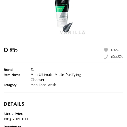
0
รีวิว
LOVE
เขียนรีวิว
Za
Brand
Men Ultimate Matte Purifying
Item Name
Cleanser
Men Face Wash
Category
DETAILS
Size
Price
100g
119 THB