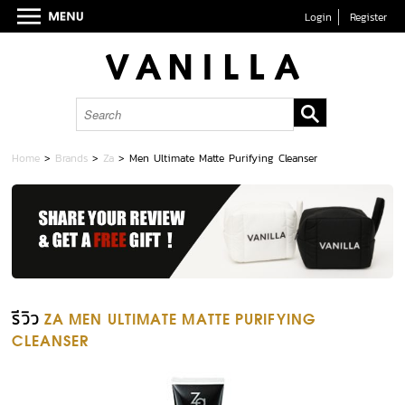
Login
Register
Home
>
Brands
>
Za
>
Men Ultimate Matte Purifying Cleanser
รีวิว
ZA MEN ULTIMATE MATTE PURIFYING
CLEANSER