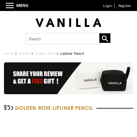
Login
Register
Home
>
Brands
>
Golden Rose
>
Lipliner Pencil
รีวิว
GOLDEN ROSE LIPLINER PENCIL