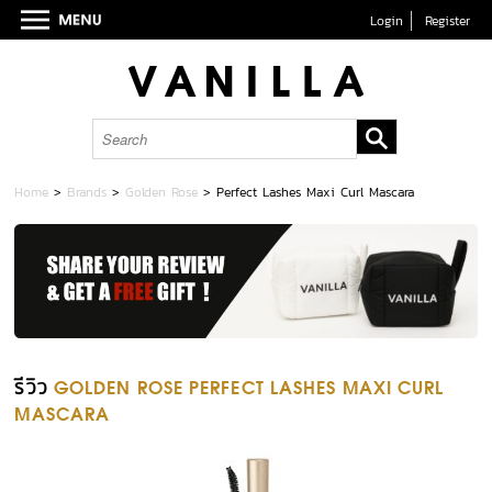
Login
Register
Home
>
Brands
>
Golden Rose
>
Perfect Lashes Maxi Curl Mascara
รีวิว
GOLDEN ROSE PERFECT LASHES MAXI CURL
MASCARA