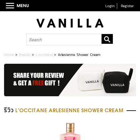
Login
Register
Home
>
Brands
>
L'occitane
>
Arlesienne Shower Cream
รีวิว
L'OCCITANE ARLESIENNE SHOWER CREAM