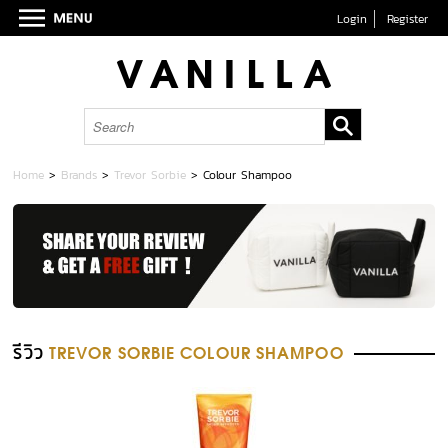
Login
Register
Home
>
Brands
>
Trevor Sorbie
>
Colour Shampoo
รีวิว
TREVOR SORBIE COLOUR SHAMPOO