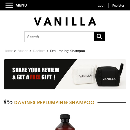
Login
Register
Home
>
Brands
>
Davines
>
Replumping Shampoo
รีวิว
DAVINES REPLUMPING SHAMPOO