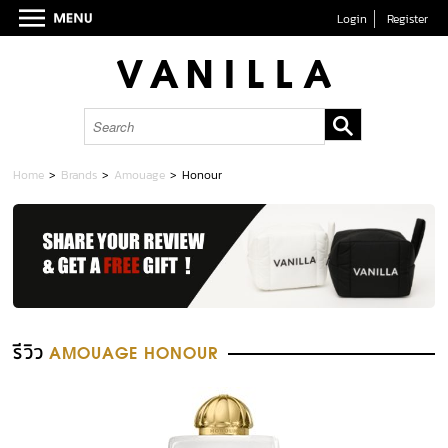
Login
Register
Home
>
Brands
>
Amouage
>
Honour
รีวิว
AMOUAGE HONOUR