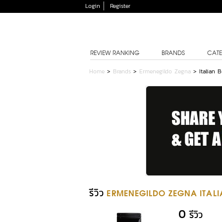
Login
Register
REVIEW RANKING
BRANDS
CATE
Home
>
Brands
>
Ermenegildo Zegna
>
Italian 
รีวิว
ERMENEGILDO ZEGNA ITAL
0
รีวิว