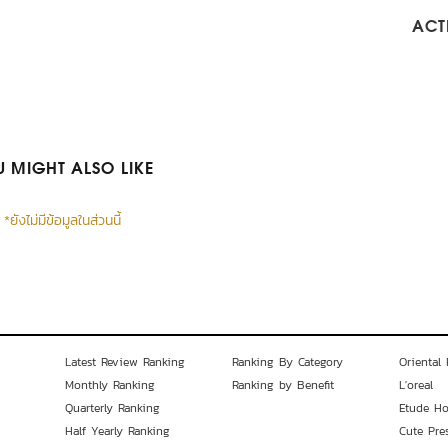
ACTI
 MIGHT ALSO LIKE
*ยังไม่มีข้อมูลในส่วนนี้
Latest Review Ranking
Ranking By Category
Oriental 
Monthly Ranking
Ranking by Benefit
L'oreal
Quarterly Ranking
Etude H
Half Yearly Ranking
Cute Pre