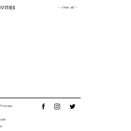
- view all -
VITIES
Princess
ouse
ss