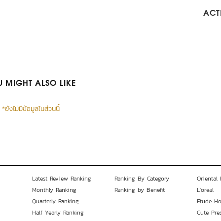
ACTI
 MIGHT ALSO LIKE
*ยังไม่มีข้อมูลในส่วนนี้
Latest Review Ranking
Ranking By Category
Oriental 
Monthly Ranking
Ranking by Benefit
L'oreal
Quarterly Ranking
Etude H
Half Yearly Ranking
Cute Pre