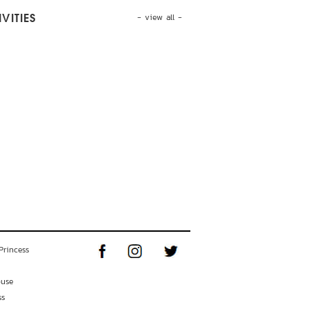
- view all -
VITIES
Princess
ouse
ss