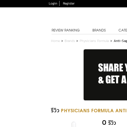
Login
Register
REVIEW RANKING
BRANDS
CATE
Home
>
Brands
>
Physicians Formula
>
Anti-Sa
รีวิว
PHYSICIANS FORMULA ANTI
0
รีวิว