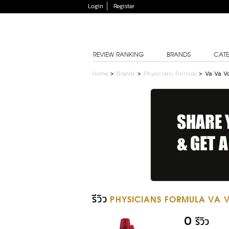
Login
Register
REVIEW RANKING
BRANDS
CATE
Home
>
Brands
>
Physicians Formula
>
Va Va V
รีวิว
PHYSICIANS FORMULA VA
0
รีวิว