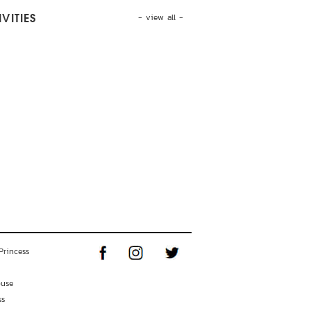
- view all -
VITIES
Princess
ouse
ss