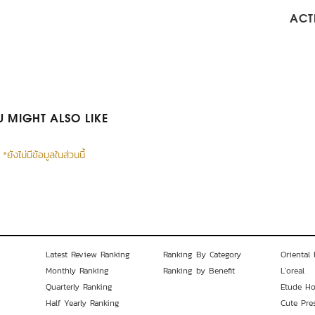
ACTI
 MIGHT ALSO LIKE
*ยังไม่มีข้อมูลในส่วนนี้
Latest Review Ranking
Ranking By Category
Oriental 
Monthly Ranking
Ranking by Benefit
L'oreal
Quarterly Ranking
Etude H
Half Yearly Ranking
Cute Pre