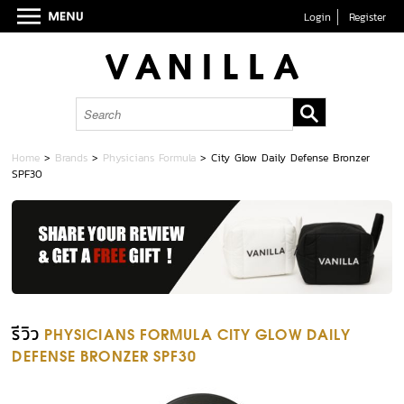
Login
Register
Home
>
Brands
>
Physicians Formula
>
City Glow Daily Defense Bronzer
SPF30
รีวิว
PHYSICIANS FORMULA CITY GLOW DAILY
DEFENSE BRONZER SPF30