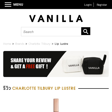
Login
Register
Home
>
Brands
>
Charlotte Tilbury
>
Lip Lustre
รีวิว
CHARLOTTE TILBURY LIP LUSTRE