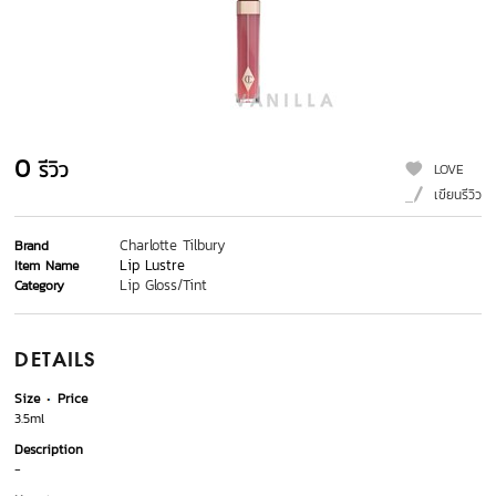
0
รีวิว
LOVE
เขียนรีวิว
Charlotte Tilbury
Brand
Lip Lustre
Item Name
Lip Gloss/Tint
Category
DETAILS
Size
Price
3.5ml
Description
-