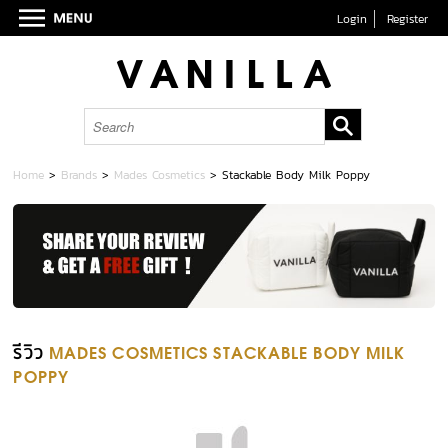
Login
Register
Home
>
Brands
>
Mades Cosmetics
>
Stackable Body Milk Poppy
รีวิว
MADES COSMETICS STACKABLE BODY MILK
POPPY